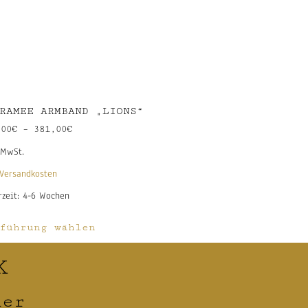
RAMEE ARMBAND „LIONS“
,00
€
–
381,00
€
 MwSt.
Versandkosten
rzeit:
4-6 Wochen
führung wählen
K
ner