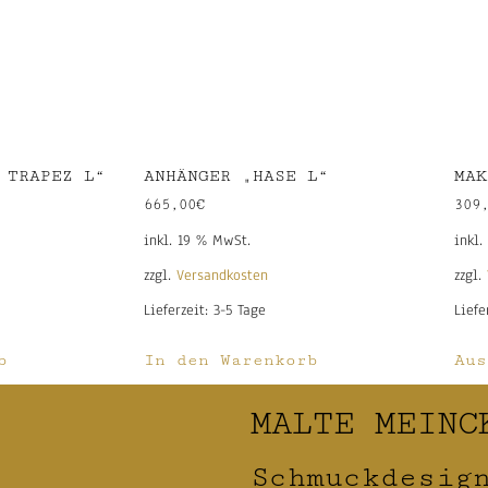
 TRAPEZ L“
ANHÄNGER „HASE L“
MAK
665,00
€
309
inkl. 19 % MwSt.
inkl.
zzgl.
Versandkosten
zzgl.
Lieferzeit:
3-5 Tage
Liefe
b
In den Warenkorb
Aus
MALTE MEINC
Schmuckdesig