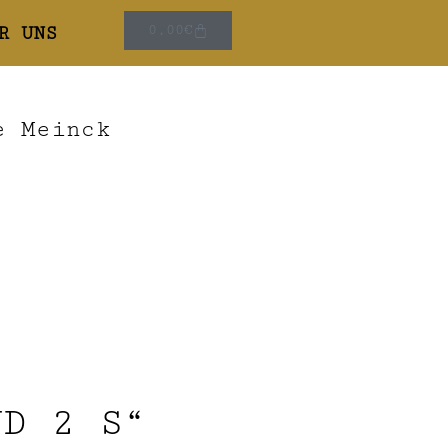
R UNS
0,00
€
e Meinck
ND 2 S“