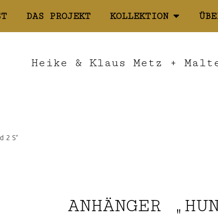
ST
DAS PROJEKT
KOLLEKTION
ÜBE
Heike & Klaus Metz + Malt
d 2 S“
ANHÄNGER „HU