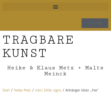
0,00
€
TRAGBARE
KUNST
Heike & Klaus Metz + Malte
Meinck
Start
/
Heike Metz
/
mini little signs
/ Anhänger klein „Fee“