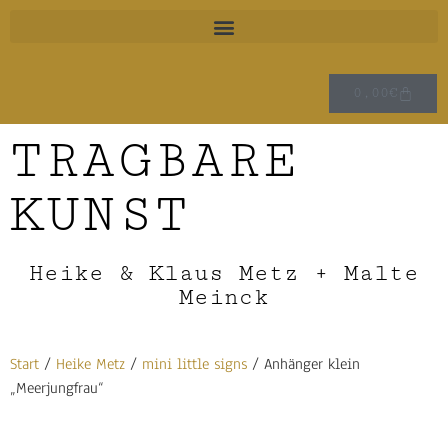
0,00
€
TRAGBARE
KUNST
Heike & Klaus Metz + Malte
Meinck
Start
/
Heike Metz
/
mini little signs
/ Anhänger klein
„Meerjungfrau“