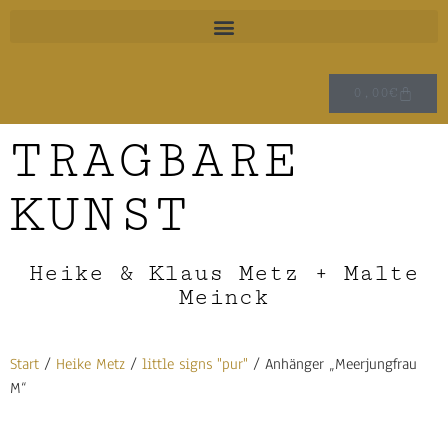
0,00
€
TRAGBARE
KUNST
Heike & Klaus Metz + Malte
Meinck
Start
/
Heike Metz
/
little signs "pur"
/ Anhänger „Meerjungfrau
M“