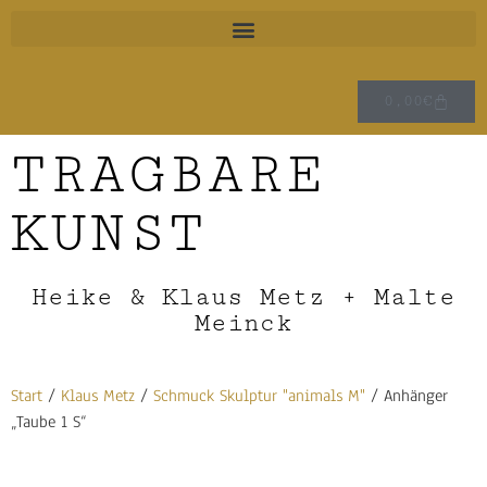
0,00
€
TRAGBARE
KUNST
Heike & Klaus Metz + Malte
Meinck
Start
/
Klaus Metz
/
Schmuck Skulptur "animals M"
/ Anhänger
„Taube 1 S“