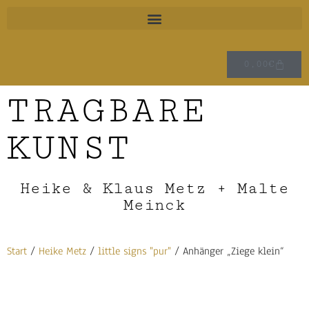
0,00
€
TRAGBARE
KUNST
Heike & Klaus Metz + Malte
Meinck
Start
/
Heike Metz
/
little signs "pur"
/ Anhänger „Ziege klein“