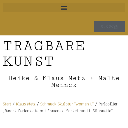
0,00
€
TRAGBARE
KUNST
Heike & Klaus Metz + Malte
Meinck
Start
/
Klaus Metz
/
Schmuck Skulptur "women L"
/ Perlcollier
„Barock-Perlenkette mit Frauenakt Sockel rund L Silhouette“