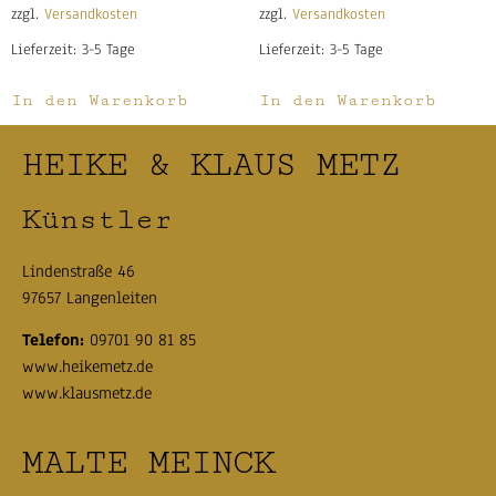
zzgl.
Versandkosten
zzgl.
Versandkosten
Lieferzeit:
3-5 Tage
Lieferzeit:
3-5 Tage
In den Warenkorb
In den Warenkorb
HEIKE & KLAUS METZ
Künstler
Lindenstraße 46
97657 Langenleiten
Telefon:
09701 90 81 85
www.heikemetz.de
www.klausmetz.de
MALTE MEINCK