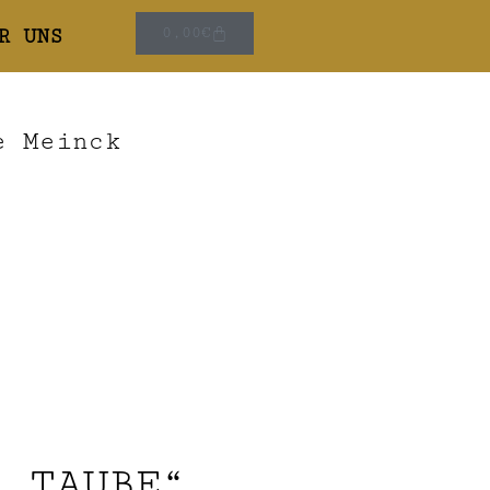
R UNS
0,00
€
e Meinck
 „TAUBE“