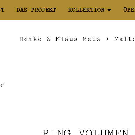
ST
DAS PROJEKT
KOLLEKTION
ÜBE
Heike & Klaus Metz + Malt
e“
RING VOLUMEN