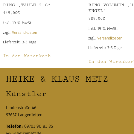
RING „TAUBE 2 S“
RING VOLUMEN „H
ENGEL“
445,00
€
989,00
€
inkl. 19 % MwSt.
inkl. 19 % MwSt.
zzgl.
Versandkosten
zzgl.
Versandkosten
Lieferzeit:
3-5 Tage
Lieferzeit:
3-5 Tage
In den Warenkorb
In den Warenkor
HEIKE & KLAUS METZ
Künstler
Lindenstraße 46
97657 Langenleiten
Telefon:
09701 90 81 85
www.heikemetz.de