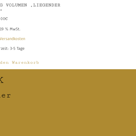
G VOLUMEN „LIEGENDER
“
,00
€
 19 % MwSt.
Versandkosten
rzeit:
3-5 Tage
den Warenkorb
K
ner