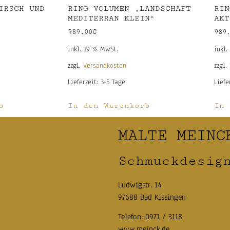
IRSCH UND
RING VOLUMEN „LANDSCHAFT
RIN
MEDITERRAN KLEIN“
AKT
989,00
€
989
inkl. 19 % MwSt.
inkl.
zzgl.
Versandkosten
zzgl.
Lieferzeit:
3-5 Tage
Liefe
b
In den Warenkorb
In 
MALTE MEINC
Schmuckdesig
Ludwigstr. 14
97688 Bad Kissingen
Telefon:
0971 / 3118
www.meinck.de