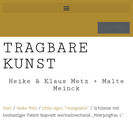
0,00
€
TRAGBARE
KUNST
Heike & Klaus Metz + Malte
Meinck
Start
/
Heike Metz
/
little signs "changeable"
/ Schliesse mit
beidseitiger Patent Bajonett Wechselmechanik „Meerjungfrau L“