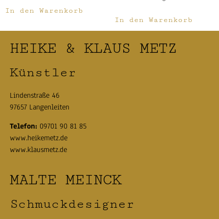
In den Warenkorb
In den Warenkorb
HEIKE & KLAUS METZ
Künstler
Lindenstraße 46
97657 Langenleiten
Telefon:
09701 90 81 85
www.heikemetz.de
www.klausmetz.de
MALTE MEINCK
Schmuckdesigner