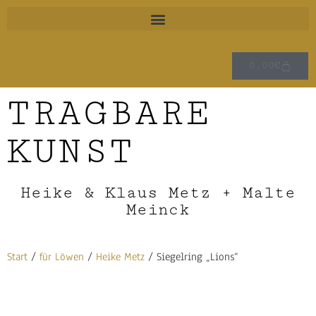
0,00
€
TRAGBARE
KUNST
Heike & Klaus Metz + Malte
Meinck
Start
/
für Löwen
/
Heike Metz
/ Siegelring „Lions“