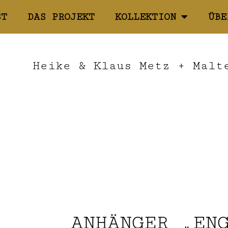
ST
DAS PROJEKT
KOLLEKTION
ÜBE
Heike & Klaus Metz + Malt
ANHÄNGER „EN