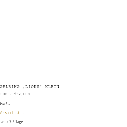
GELRING „LIONS“ KLEIN
,00
€
–
522,00
€
 MwSt.
Versandkosten
rzeit:
3-5 Tage