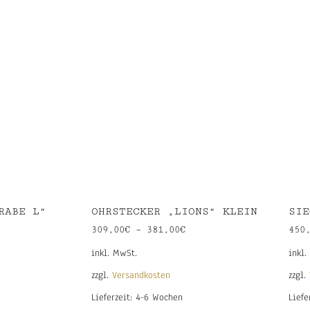
RABE L“
OHRSTECKER „LIONS“ KLEIN
SIE
309,00
€
–
381,00
€
450
inkl. MwSt.
inkl.
zzgl.
Versandkosten
zzgl.
Lieferzeit:
4-6 Wochen
Liefe