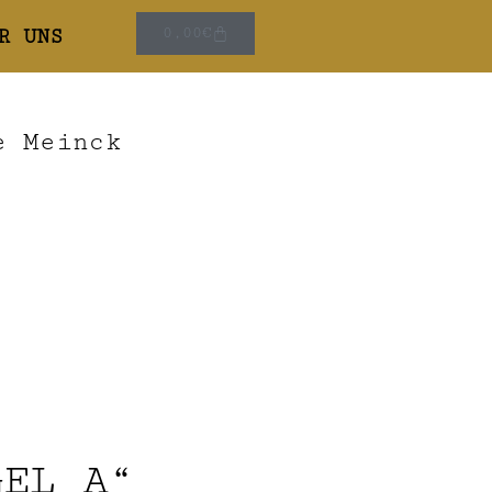
R UNS
0,00
€
e Meinck
GEL A“