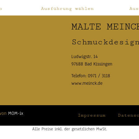
b
Ausführung wählen
Aus
MALTE MEINC
Schmuckdesig
Ludwigstr. 14
97688 Bad Kissingen
Telefon:
0971 / 3118
www.meinck.de
 von
MOM-ix
Impressum
Datens
Alle Preise inkl. der gesetzlichen MwSt.