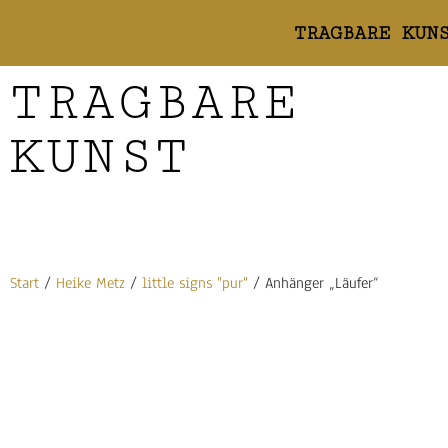
TRAGBARE KUN
TRAGBARE
KUNST
Start
/
Heike Metz
/
little signs "pur"
/ Anhänger „Läufer“