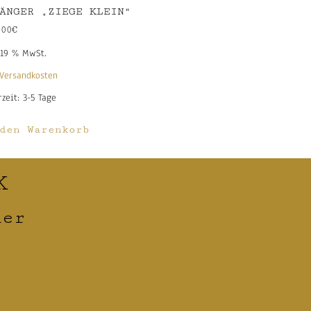
ÄNGER „ZIEGE KLEIN“
,00
€
 19 % MwSt.
Versandkosten
rzeit:
3-5 Tage
den Warenkorb
K
ner