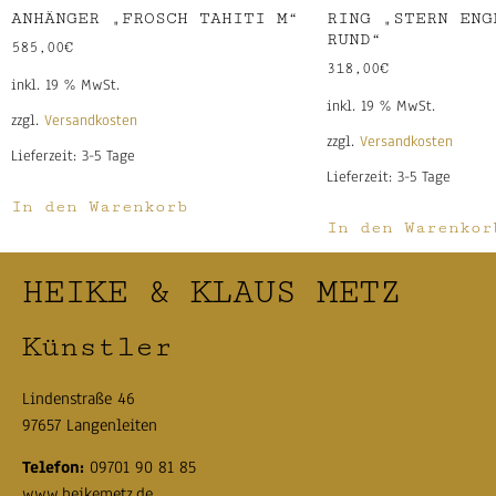
ANHÄNGER „FROSCH TAHITI M“
RING „STERN ENG
RUND“
585,00
€
318,00
€
inkl. 19 % MwSt.
inkl. 19 % MwSt.
zzgl.
Versandkosten
zzgl.
Versandkosten
Lieferzeit:
3-5 Tage
Lieferzeit:
3-5 Tage
In den Warenkorb
In den Warenkor
HEIKE & KLAUS METZ
Künstler
Lindenstraße 46
97657 Langenleiten
Telefon:
09701 90 81 85
www.heikemetz.de