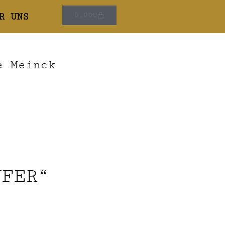
R UNS
0,00
€
e Meinck
UFER“