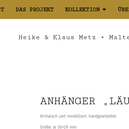
ST
DAS PROJEKT
KOLLEKTION
ÜBE
Heike & Klaus Metz + Malt
ANHÄNGER „LÄ
Archaisch zart modelliert, handgearbeitet.
Größe: je 30×29 mm