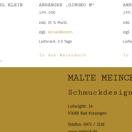
EL KLEIN
ANHÄNGER „GINGKO M“
ANH
199,00
€
199
inkl. 19 % MwSt.
inkl.
zzgl.
Versandkosten
zzgl.
Lieferzeit:
3-5 Tage
Liefe
In den Warenkorb
In 
b
MALTE MEINC
Schmuckdesig
Ludwigstr. 14
97688 Bad Kissingen
Telefon:
0971 / 3118
www.meinck.de