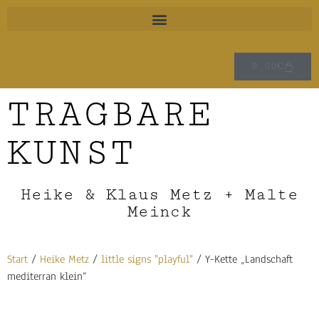
0,00
€
TRAGBARE
KUNST
Heike & Klaus Metz + Malte
Meinck
Start
/
Heike Metz
/
little signs "playful"
/ Y-Kette „Landschaft
mediterran klein“